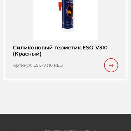
Cиликоновый герметик ESG-V310
(Красный)
Артикул
:
ESG-V310 RED