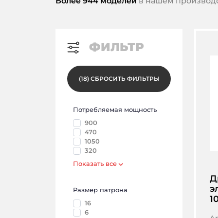
Более 944 моделей
в нашем производс
ФИЛЬТР
(
18
)
СБРОСИТЬ ФИЛЬТРЫ
Потребляемая мощность
900
470
1050
320
Показать все
Д
э
Размер патрона
1
16
6