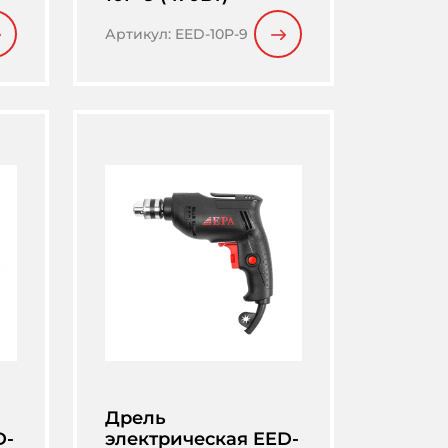
Артикул
:
EED-10P-9
Дрель
D-
электрическая EED-