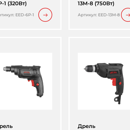
P-1 (320Вт)
13M-8 (750Вт)
ртикул
:
EED-6P-1
Артикул
:
EED-13M-8
рель
Дрель