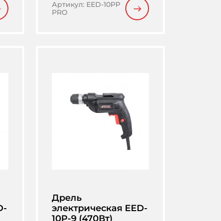
Артикул
:
EED-10PP
PRO
Дрель
D-
электрическая EED-
10P-9 (470Вт)