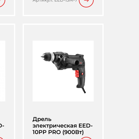
Артикул
:
EED-13M-7
Дрель
D-
электрическая EED-
10PP PRO (900Вт)