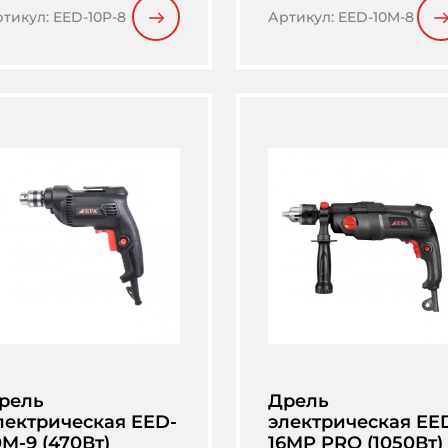
ртикул
:
EED-10P-8
Артикул
:
EED-10M-8
рель
Дрель
лектрическая EED-
электрическая EE
0M-9 (470Вт)
16MP PRO (1050Вт)