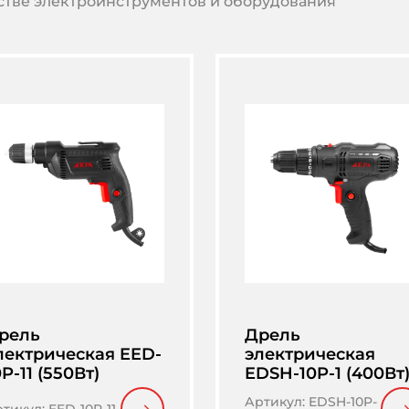
тве электроинструментов и оборудования
рель
Дрель
лектрическая EED-
электрическая
0P-11 (550Вт)
EDSH-10P-1 (400Вт
Артикул
:
EDSH-10P-