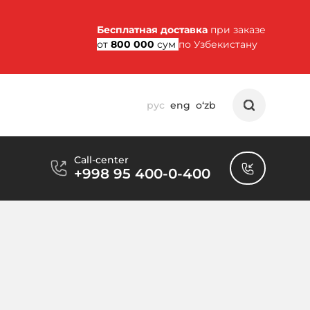
Бесплатная доставка
при заказе
от
800 000
сум
по Узбекистану
рус
eng
o‘zb
Call-center
+998 95 400-0-400