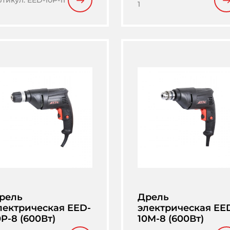
ртикул
:
EED-10P-11
1
рель
Дрель
лектрическая EED-
электрическая EE
0P-8 (600Вт)
10M-8 (600Вт)