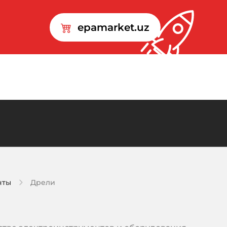
epamarket.uz
нты
Дрели