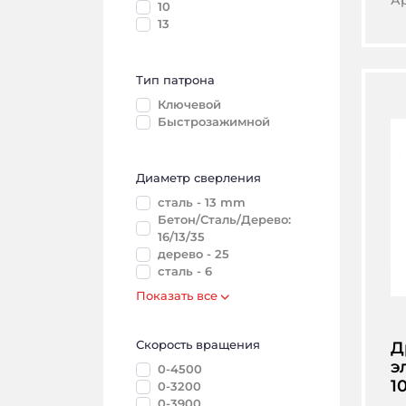
А
10
13
Тип патрона
Ключевой
Быстрозажимной
Диаметр сверления
сталь - 13 mm
Бетон/Сталь/Дерево:
16/13/35
дерево - 25
сталь - 6
Показать все
Скорость вращения
Д
э
0-4500
1
0-3200
0-3900