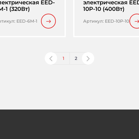
лектрическая EED-
электрическая EE
M-1 (320Вт)
10P-10 (400Вт)
ртикул
:
EED-6M-1
Артикул
:
EED-10P-10
1
2