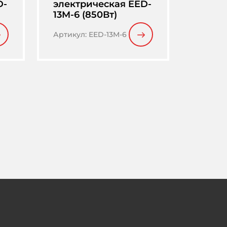
D-
электрическая EED-
13M-6 (850Вт)
Артикул
:
EED-13M-6