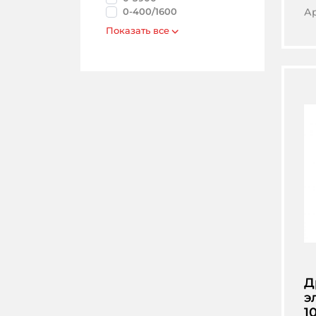
0-400/1600
А
Показать все
Д
э
1