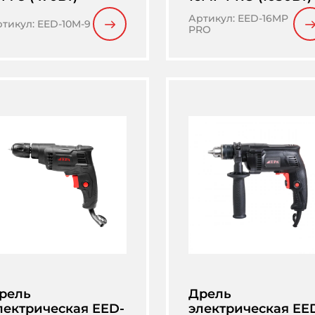
Артикул
:
EED-16MP
ртикул
:
EED-10M-9
PRO
рель
Дрель
лектрическая EED-
электрическая EE