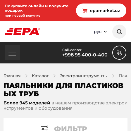
Покупайте онлайн и получите
подарок
epamarket.uz
при первой покупке
рус
Call-center
+998 95 400-0-400
Главная
Каталог
Электроинструменты
Паял
ПАЯЛЬНИКИ ДЛЯ ПЛАСТИКОВ
ЫХ ТРУБ
Более 945 моделей
в нашем производстве электрои
нструментов и оборудования
ФИЛЬТР