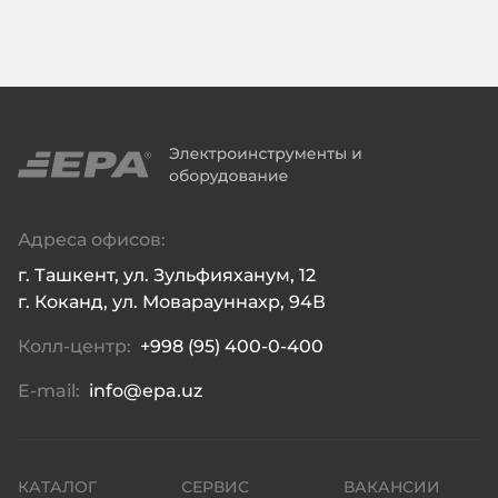
Адреса офисов:
г. Ташкент, ул. Зульфияханум, 12

г. Коканд, ул. Моварауннахр, 94В
Колл-центр:
+998 (95) 400-0-400
E-mail:
info@epa.uz
КАТАЛОГ
СЕРВИС
ВАКАНСИИ