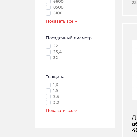
6600
23
8500
5100
Показать все
Посадочный диаметр
22
25,4
32
Толщина
1,6
1,9
2,5
3,0
Показать все
Д
а
4