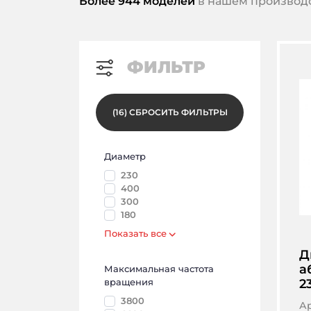
Более 944 моделей
в нашем производс
ФИЛЬТР
(
16
)
СБРОСИТЬ ФИЛЬТРЫ
Диаметр
230
400
300
180
Показать все
Д
а
Максимальная частота
вращения
2
3800
А