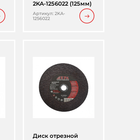
2KA-1256022 (125мм)
Артикул
:
2KA-
1256022
Диск отрезной