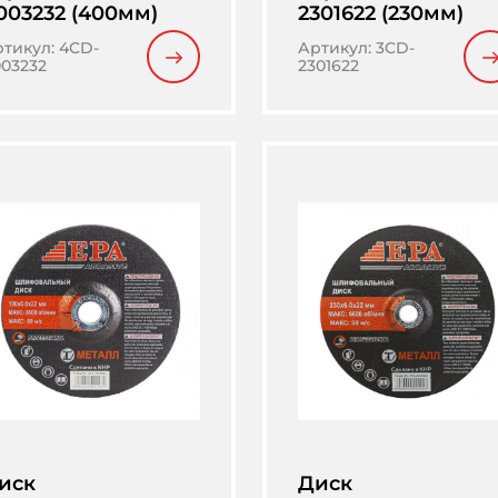
003232 (400мм)
2301622 (230мм)
ртикул
:
4CD-
Артикул
:
3CD-
03232
2301622
иск
Диск