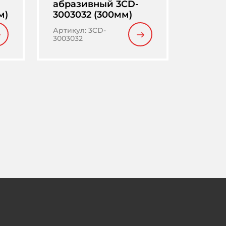
абразивный 3CD-
м)
3003032 (300мм)
Артикул
:
3CD-
3003032