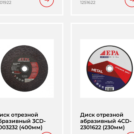
01922
1251622
иск отрезной
Диск отрезной
бразивный 3CD-
абразивный 4CD-
003232 (400мм)
2301622 (230мм)