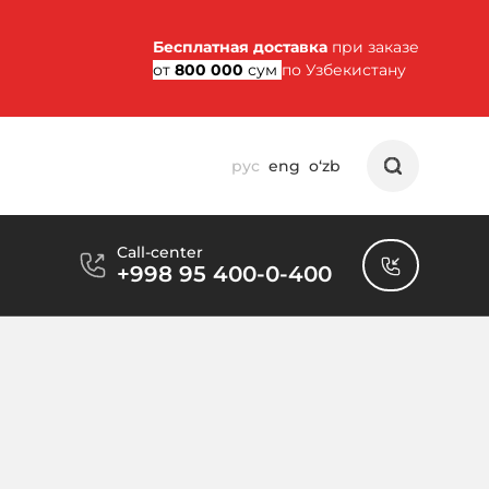
Бесплатная доставка
при заказе
от
800 000
сум
по Узбекистану
рус
eng
o‘zb
Call-center
+998 95 400-0-400