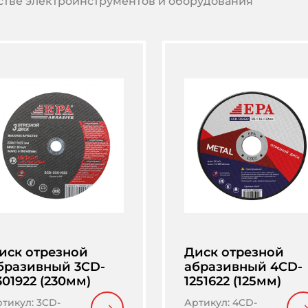
тве электроинструментов и оборудования
иск отрезной
Диск отрезной
бразивный 3CD-
абразивный 4CD-
301922 (230мм)
1251622 (125мм)
ртикул
:
3CD-
Артикул
:
4CD-