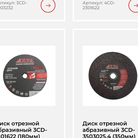
ртикул
:
3CD-
Артикул
:
4CD-
03232
2301622
иск отрезной
Диск отрезной
бразивный 3CD-
абразивный 3CD-
801622 (180мм)
3503025.4 (350мм)