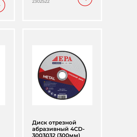
2302522
Диск отрезной
абразивный 4CD-
3003032 (300мм)