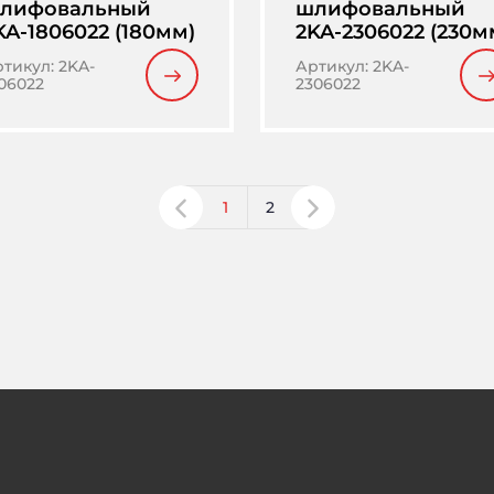
лифовальный
шлифовальный
KA-1806022 (180мм)
2KA-2306022 (230м
ртикул
:
2KA-
Артикул
:
2KA-
06022
2306022
1
2