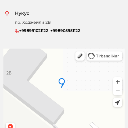
Нукус
пр. Ходжейли 2B
+998991021122  +998905951122