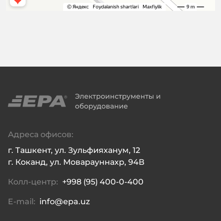
Адреса офисов:
г. Ташкент, ул. Зульфияханум, 12

г. Коканд, ул. Моварауннахр, 94В
Колл-центр:
+998 (95) 400-0-400
E-mail:
info@epa.uz