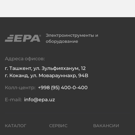
Адреса офисов:
г. Ташкент, ул. Зульфияханум, 12

г. Коканд, ул. Моварауннахр, 94В
Колл-центр:
+998 (95) 400-0-400
E-mail:
info@epa.uz
КАТАЛОГ
СЕРВИС
ВАКАНСИИ