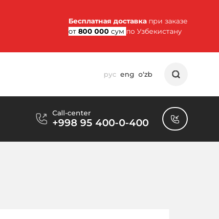
Бесплатная доставка
при заказе
от
800 000
сум
по Узбекистану
рус
eng
o‘zb
Call-center
+998 95 400-0-400