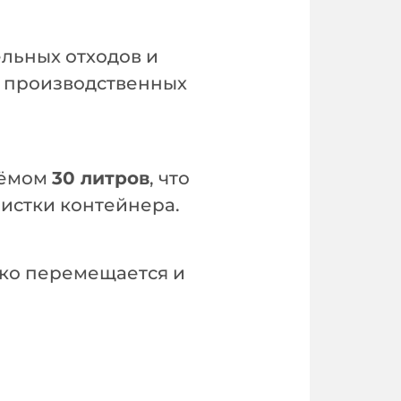
льных отходов и
в производственных
ъёмом
30 литров
, что
чистки контейнера.
гко перемещается и