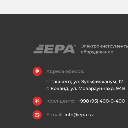
Адреса офисов:
г. Ташкент, ул. Зульфияханум, 12

г. Коканд, ул. Моварауннахр, 94В
Колл-центр:
+998 (95) 400-0-400
E-mail:
info@epa.uz