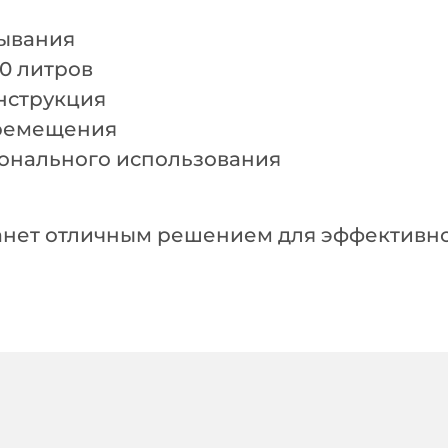
ывания
0 литров
нструкция
еремещения
онального использования
анет отличным решением для эффективной