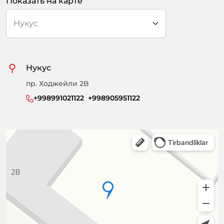
Показать на карте
Нукус
пр. Ходжейли 2B
+998991021122  +998905951122