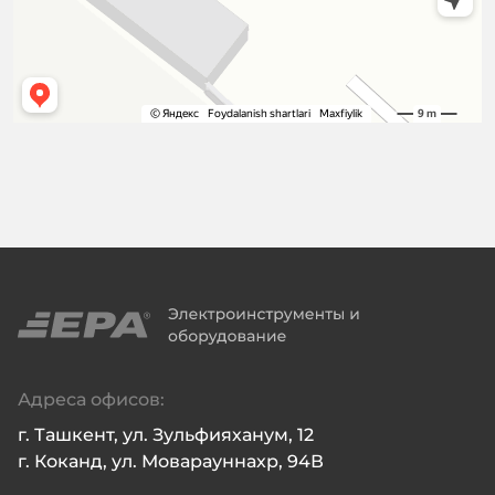
Адреса офисов:
г. Ташкент, ул. Зульфияханум, 12

г. Коканд, ул. Моварауннахр, 94В