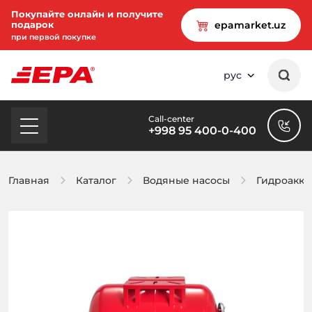
Покупайте онлайн и получите
подарок
epamarket.uz
при первой покупке
рус
Call-center
+998 95 400-0-400
Главная
Каталог
Водяные насосы
Гидроакку