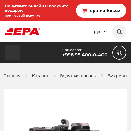
Покупайте онлайн и получите
подарок
epamarket.uz
при первой покупке
рус
Call-center
+998 95 400-0-400
Главная
Каталог
Водяные насосы
Вихревые