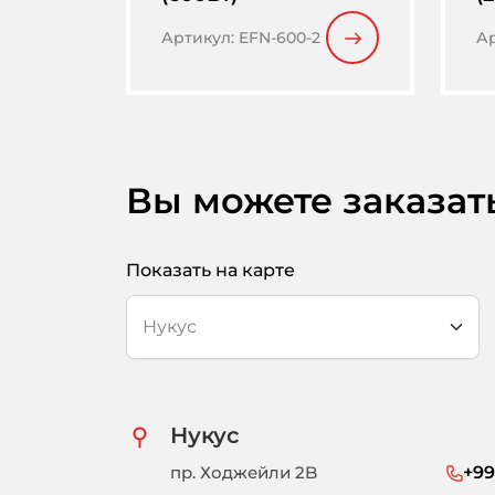
Артикул
:
EFN-600-2
А
Вы можете заказат
Показать на карте
Нукус
пр. Ходжейли 2B
+99