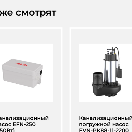
кже смотрят
анализационный
Канализационны
асос EFN-250
погружной насос
250Вт)
EVN-PK88-11-2200