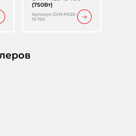
(750Вт)
Артику
Артикул
:
EVN-PK20-
13-750
илеров