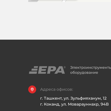
Адреса офисов:
г. Ташкент, ул. Зульфияханум, 12

г. Коканд, ул. Моварауннахр, 94В