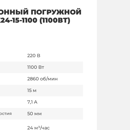
ОННЫЙ ПОГРУЖНОЙ
-15-1100 (1100ВТ)
220
В
1100
Вт
2860
об/мин
15
м
7,1
A
рстия
50
мм
24
м³/час