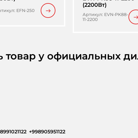
(2200Вт)
ртикул
:
EFN-250
Артикул
:
EVN-PK88-
11-2200
ь товар у официальных д
8991021122  +998905951122