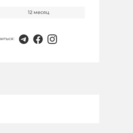
12
месяц
иться: