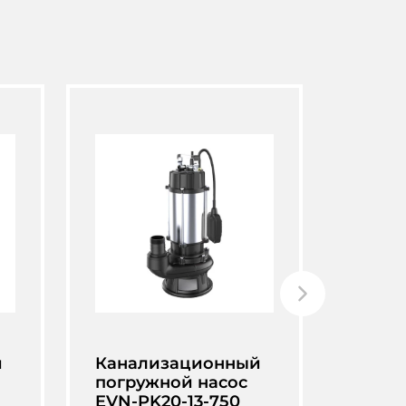
й
Канализационный
Кана
погружной насос
насос
EVN-PK20-13-750
(400В