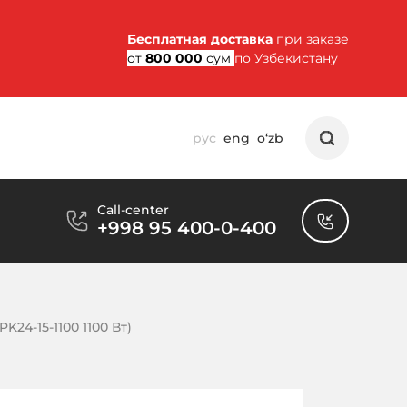
Бесплатная доставка
при заказе
от
800 000
сум
по Узбекистану
рус
eng
o‘zb
Call-center
+998 95 400-0-400
K24-15-1100 1100 Вт)