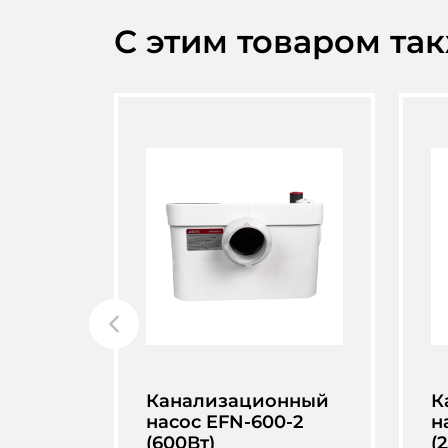
С этим товаром та
Канализационный
К
насос EFN-600-2
н
(600Вт)
(