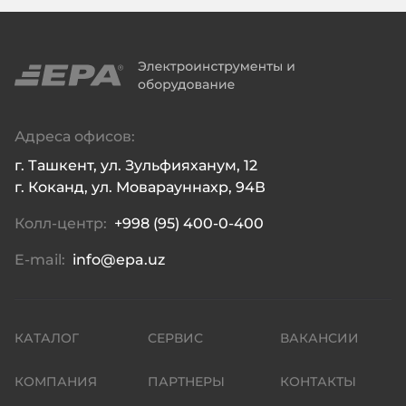
Адреса офисов:
г. Ташкент, ул. Зульфияханум, 12

г. Коканд, ул. Моварауннахр, 94В
Колл-центр:
+998 (95) 400-0-400
E-mail:
info@epa.uz
КАТАЛОГ
СЕРВИС
ВАКАНСИИ
КОМПАНИЯ
ПАРТНЕРЫ
КОНТАКТЫ