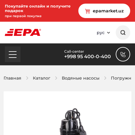
Покупайте онлайн и получите
подарок
epamarket.uz
при первой покупке
рус
Call-center
+998 95 400-0-400
Главная
Каталог
Водяные насосы
Погружны