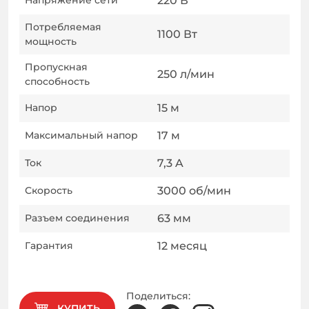
Напряжение сети
220
В
Потребляемая
1100
Вт
мощность
Пропускная
250
л/мин
способность
Напор
15
м
Максимальный напор
17
м
Ток
7,3
A
Скорость
3000
об/мин
Разъем соединения
63
мм
Гарантия
12
месяц
Поделиться:
КУПИТЬ