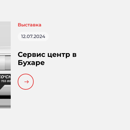
эффективной уборки на
строительных
площадках, в мастерских
Выставка
и производственных
помещениях.
12.07.2024
Сервис центр в
Бухаре