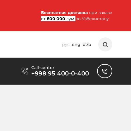
Бесплатная доставка
при заказе
от
800 000
сум
по Узбекистану
рус
eng
o‘zb
Call-center
+998 95 400-0-400