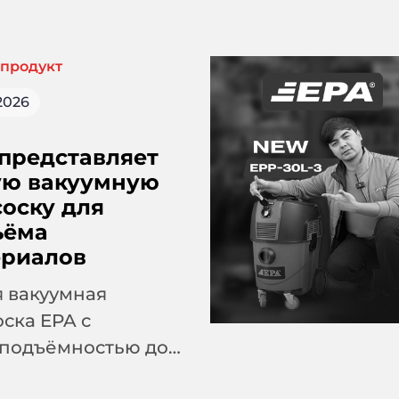
продукт
.2026
представляет
ую вакуумную
оску для
ъёма
ериалов
 вакуумная
ска EPA с
оподъёмностью до
г предназначена