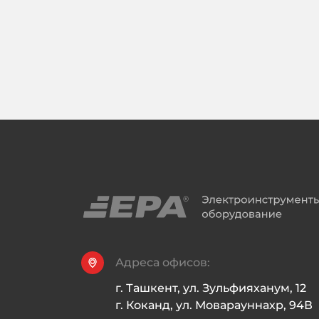
Адреса офисов:
г. Ташкент, ул. Зульфияханум, 12

г. Коканд, ул. Моварауннахр, 94В