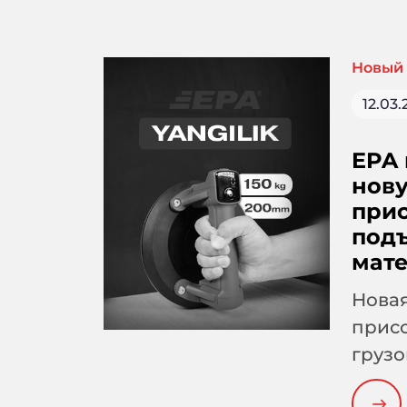
Новый 
12.03
EPA 
нов
прис
под
мат
Новая
присо
груз
150 к