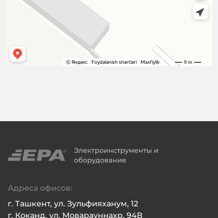
Адреса офисов:
г. Ташкент, ул. Зульфияханум, 12

г. Коканд, ул. Моварауннахр, 94В