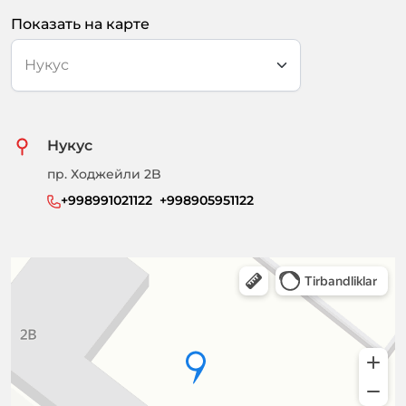
Показать на карте
Нукус
пр. Ходжейли 2B
+998991021122  +998905951122