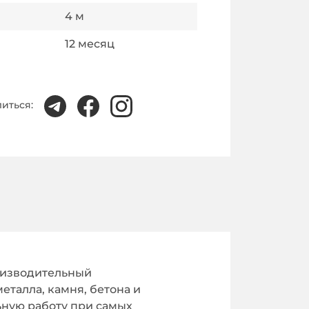
4
м
12
месяц
иться:
изводительный
талла, камня, бетона и
ьную работу при самых