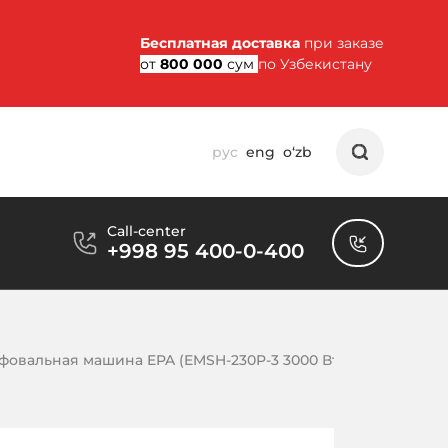
Бесплатная доставка
при заказе
от
800 000
сум
по Узбекистану
рус
eng
o‘zb
Call-center
+998 95 400-0-400
фовальная машина EPA (EMSH-230P-3 3000 Вт)