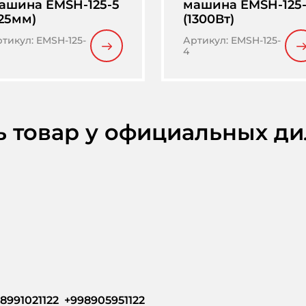
ашина EMSH-125-5
машина EMSH-125
125мм)
(1300Вт)
ртикул
:
EMSH-125-
Артикул
:
EMSH-125-
4
ь товар у официальных д
8991021122  +998905951122