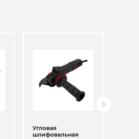
Угловая
Углов
шлифовальная
шлиф