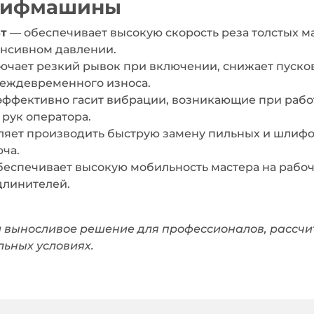
лифмашины
т
— обеспечивает высокую скорость реза толстых м
енсивном давлении.
чает резкий рывок при включении, снижает пусков
реждевременного износа.
ффективно гасит вибрации, возникающие при рабо
 рук оператора.
яет производить быструю замену пильных и шлифо
ча.
еспечивает высокую мобильность мастера на рабо
длинителей.
 выносливое решение для профессионалов, рассчи
льных условиях.