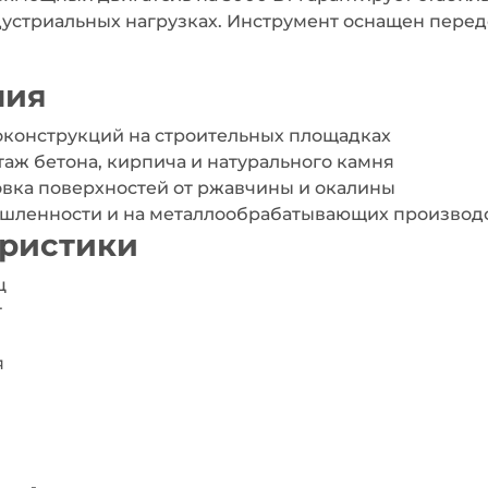
устриальных нагрузках. Инструмент оснащен пере
ния
оконструкций на строительных площадках
аж бетона, кирпича и натурального камня
овка поверхностей от ржавчины и окалины
шленности и на металлообрабатывающих производ
еристики
ц
т
я