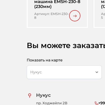
машина EMSH-230-8
м
(230мм)
(
Артикул
:
EMSH-230-
А
8
5
Вы можете заказат
Показать на карте
Нукус
пр. Ходжейли 2B
+99