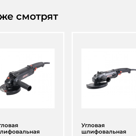
кже смотрят
гловая
Угловая
лифовальная
шлифовальная