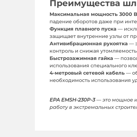
Преимущества ш
Максимальная мощность 3000 В
падение оборотов даже при инт
Функция плавного пуска
— исклю
защищает внутренние узлы от п
Антивибрационная рукоятка
— э
контроль и снижая утомляемость
Быстрозажимная гайка
— позвол
использования специального клю
4-метровый сетевой кабель
— об
необходимость использования у
EPA EMSH-230P-3
— это мощное и
работу в экстремальных строите