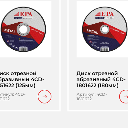
иск отрезной
Диск отрезной
бразивный 4CD-
абразивный 4CD-
251622 (125мм)
1801622 (180мм)
ртикул
:
4CD-
Артикул
:
4CD-
51622
1801622