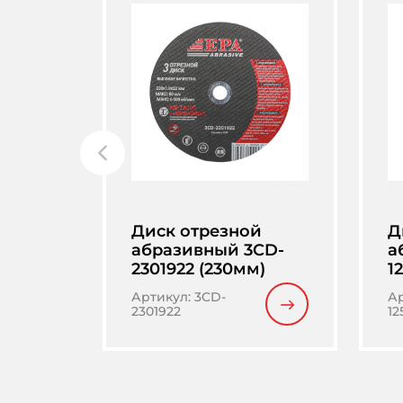
Диск отрезной
Д
абразивный 3CD-
а
2301922 (230мм)
1
Артикул
:
3CD-
А
2301922
12