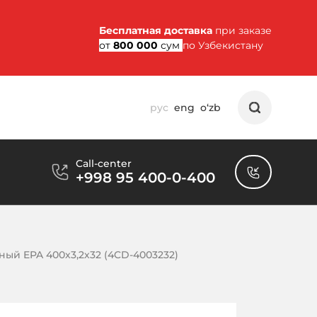
Бесплатная доставка
при заказе
от
800 000
сум
по Узбекистану
рус
eng
o‘zb
Call-center
+998 95 400-0-400
ный EPA 400х3,2х32 (4CD-4003232)