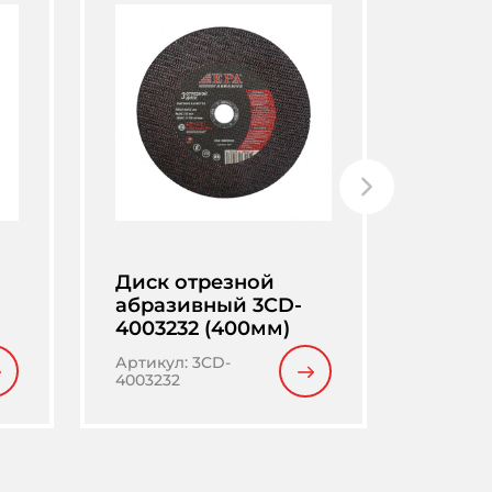
Диск отрезной
Диск 
абразивный 3CD-
абраз
4003232 (400мм)
23016
Артикул
:
3CD-
Артику
4003232
2301622