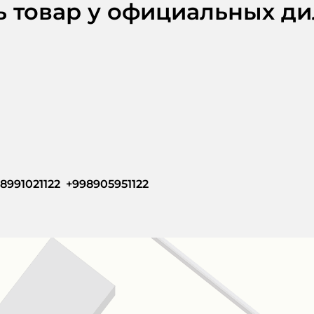
ь товар у официальных д
8991021122  +998905951122