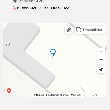
пр. Ходжейли 2B
+998991021122  +998905951122