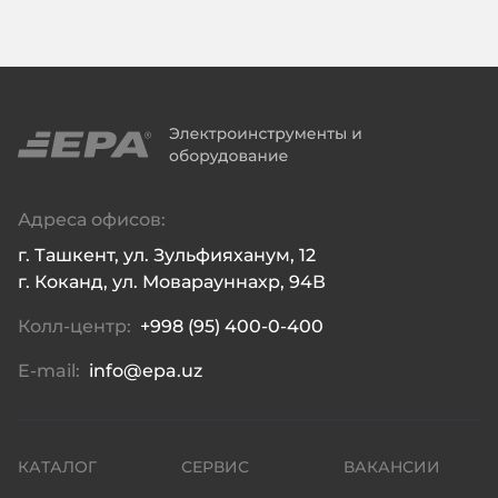
Адреса офисов:
г. Ташкент, ул. Зульфияханум, 12

г. Коканд, ул. Моварауннахр, 94В
Колл-центр:
+998 (95) 400-0-400
E-mail:
info@epa.uz
КАТАЛОГ
СЕРВИС
ВАКАНСИИ