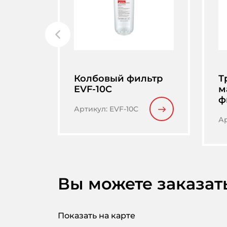
Колбовый фильтр
Т
EVF-10C
м
ф
Артикул
:
EVF-10C
А
Вы можете заказат
Показать на карте