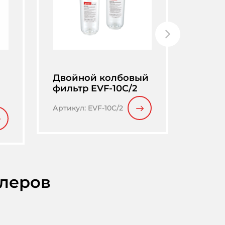
Двойной колбовый
Трой
фильтр EVF-10C/2
маги
фильт
Артикул
:
EVF-10C/2
Артику
илеров