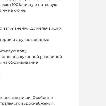
чески 100% чистую питьевую
ину на кухне.
их загрязнений до мельчайших
терии и другие вредные
итьевую воду
нстве под кухонной раковиной
ы на обслуживание
и
готовления пищи. Особенно
нтрального водоснабжения.