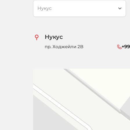
Нукус
пр. Ходжейли 2B
+99