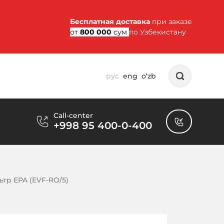
Бесплатная доставка
при заказе
от
800 000
сум
по Узбекистану
рус
eng
o‘zb
Call-center
+998 95 400-0-400
тр EPA (EVF-RO/5)