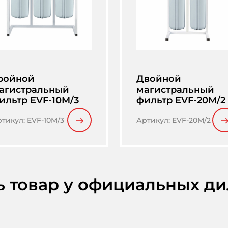
ройной
Двойной
агистральный
магистральный
ильтр EVF-10M/3
фильтр EVF-20M/2
ртикул
:
EVF-10M/3
Артикул
:
EVF-20M/2
ь товар у официальных д