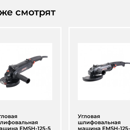
кже смотрят
гловая
Угловая
лифовальная
шлифовальная
ашина EMSH-125-5
машина EMSH-125