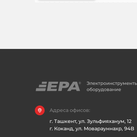
Адреса офисов:
г. Ташкент, ул. Зульфияханум, 12

г. Коканд, ул. Моварауннахр, 94В