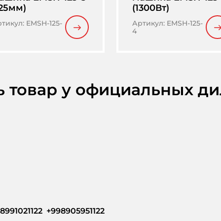
125мм)
(1300Вт)
ртикул
:
EMSH-125-
Артикул
:
EMSH-125-
4
ь товар у официальных д
8991021122  +998905951122