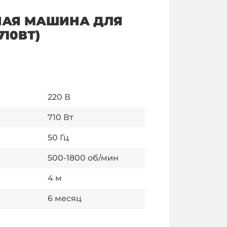
АЯ МАШИНА ДЛЯ
710ВТ)
220
В
710
Вт
50
Гц
500-1800
об/мин
4
м
6
месяц