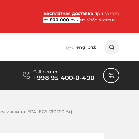
Бесплатная доставка
при заказе
от
800 000
сум
по Узбекистану
рус
eng
o‘zb
Call-center
+998 95 400-0-400
 машина  EPA (EGS-710 710 Вт)