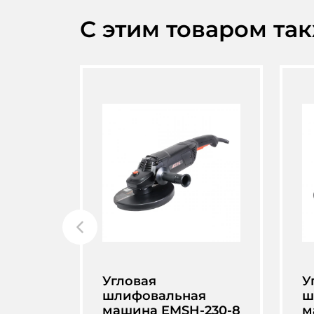
С этим товаром та
Угловая
У
шлифовальная
ш
машина EMSH-230-8
м