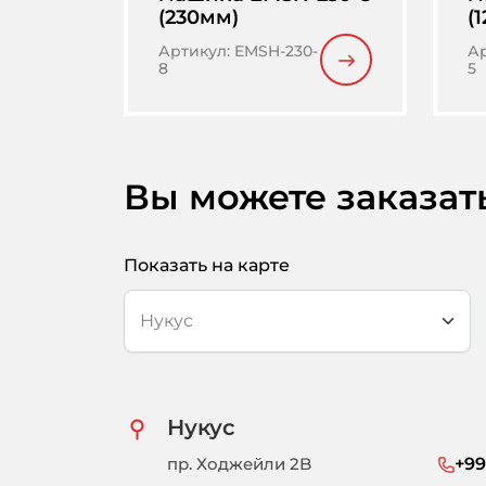
(230мм)
(
Артикул
:
EMSH-230-
А
8
5
Вы можете заказат
Показать на карте
Нукус
пр. Ходжейли 2B
+99