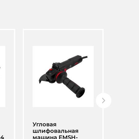
Угловая
Углов
шлифовальная
шлиф
-4
машина EMSH-
машин