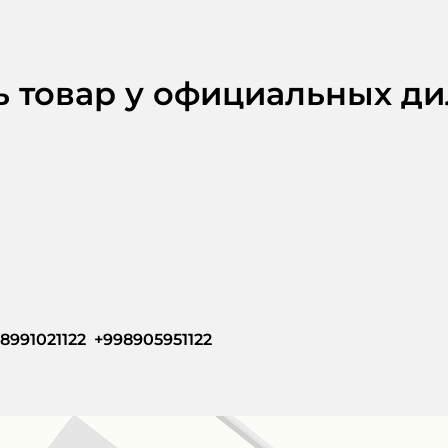
ь товар у официальных д
8991021122  +998905951122