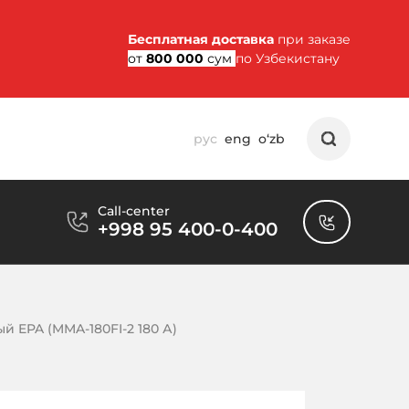
Бесплатная доставка
при заказе
от
800 000
сум
по Узбекистану
рус
eng
o‘zb
Call-center
+998 95 400-0-400
 EPA (MMA-180FI-2 180 А)