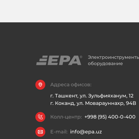
Адреса офисов:
г. Ташкент, ул. Зульфияханум, 12

г. Коканд, ул. Моварауннахр, 94В
Колл-центр:
+998 (95) 400-0-400
E-mail:
info@epa.uz