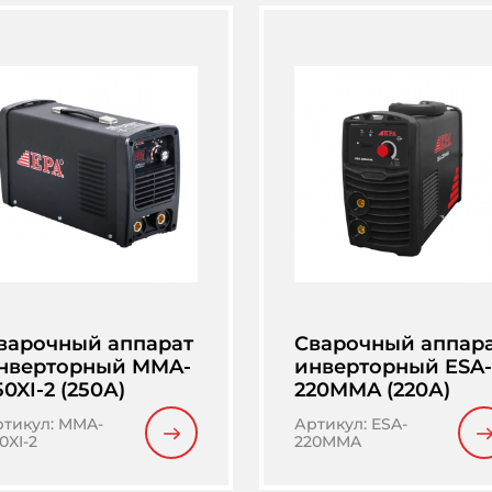
варочный аппарат
Сварочный аппар
нверторный MMA-
инверторный ESA-
50XI-2 (250А)
220MMA (220А)
ртикул
:
MMA-
Артикул
:
ESA-
0XI-2
220MMA