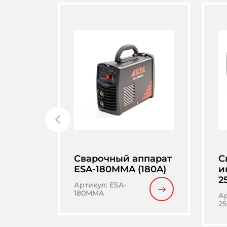
Сварочный аппарат
С
ESA-180MMA (180A)
и
2
Артикул
:
ESA-
180MMA
А
25