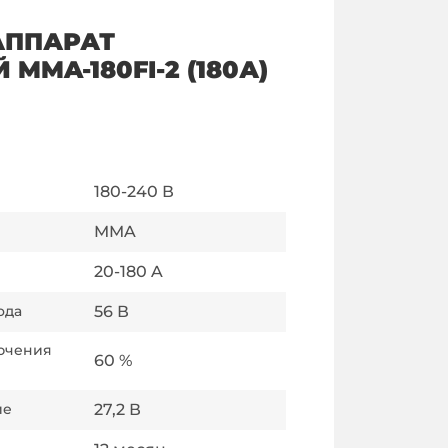
АППАРАТ
MMA-180FI-2 (180А)
180-240
В
MMA
20-180
A
ода
56
В
ючения
60
%
ие
27,2
В