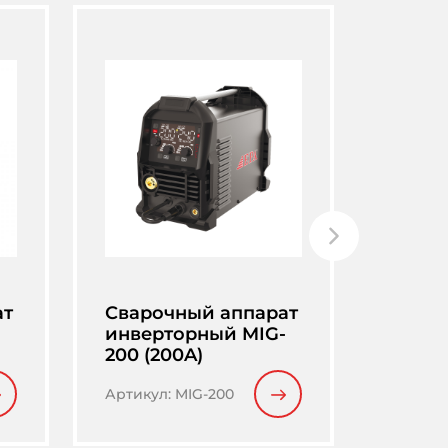
ат
Сварочный аппарат
Сваро
инверторный MIG-
инве
200 (200A)
250FI-
Артику
Артикул
:
MIG-200
FI-2